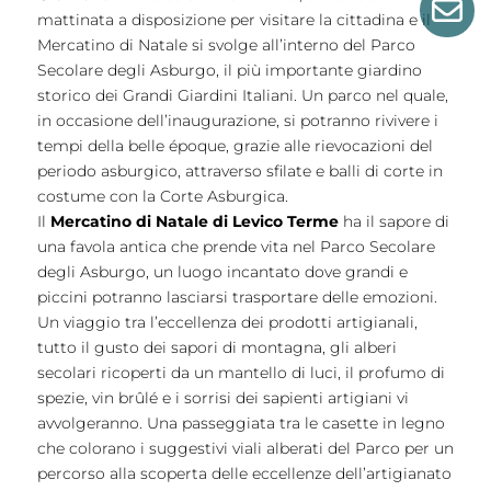
Bu
mattinata a disposizione per visitare la cittadina e il
Mercatino di Natale si svolge all’interno del Parco
Secolare degli Asburgo, il più importante giardino
storico dei Grandi Giardini Italiani. Un parco nel quale,
in occasione dell’inaugurazione, si potranno rivivere i
tempi della belle époque, grazie alle rievocazioni del
periodo asburgico, attraverso sfilate e balli di corte in
costume con la Corte Asburgica.
Il
Mercatino di Natale di Levico Terme
ha il sapore di
una favola antica che prende vita nel Parco Secolare
degli Asburgo, un luogo incantato dove grandi e
piccini potranno lasciarsi trasportare delle emozioni.
Un viaggio tra l’eccellenza dei prodotti artigianali,
tutto il gusto dei sapori di montagna, gli alberi
secolari ricoperti da un mantello di luci, il profumo di
spezie, vin brûlé e i sorrisi dei sapienti artigiani vi
avvolgeranno. Una passeggiata tra le casette in legno
che colorano i suggestivi viali alberati del Parco per un
percorso alla scoperta delle eccellenze dell’artigianato